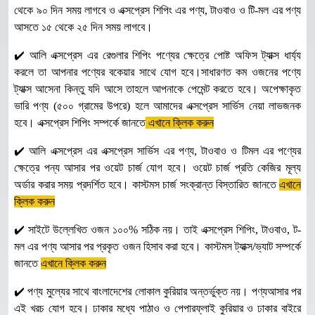
থেকে ৯০ দিন সময় লাগবে ও এক্সপ্রেস শিপিং এর পণ্য, টাওবাও ও টি-মল এর পণ্য
আসতে ১৫ থেকে ২৫ দিন সময় লাগবে।
✔️ আলি এক্সপ্রেস এর রেগুলার শিপিং পণ্যের ক্ষেত্রে পোষ্ট অফিস ট্যাক্স ধার্য্য
করলে তা আপনার পণ্যের বকেয়ার সাথে যোগ হবে।সাধারণত কম ওজনের পণ্যে
ট্যাক্স আসেনা কিন্তু যদি আসে তাহলে আপনাকে পেমেন্ট করতে হবে। অপেক্ষাকৃত
ভারি পণ্য (৫০০ গ্রামের উপরে) হলে আমাদের এক্সপ্রেস সার্ভিস নেয়া লাভজনক
হবে। এক্সপ্রেস শিপিং সম্পর্কে জানতে
এখানে ক্লিক করুন
✔️ আলি এক্সপ্রেস এর এক্সপ্রেস সার্ভিস এর পণ্য, টাওবাও ও টিমল এর পণ্যের
ক্ষেত্রে পন্য আসার পর ওয়েট চার্জ যোগ হবে। ওয়েট চার্জ প্রতি কেজির মূল্য
অর্ডার করার সময় প্রদর্শিত হবে। কাস্টমস চার্জ সংক্রান্ত বিস্তারিত জানতে
এখানে
ক্লিক করুন
✔️ সাইটে উল্লেখিত ওজন ১০০% সঠিক নয়। তাই এক্সপ্রেস শিপিং, টাওবাও, ট-
মল এর পণ্য আসার পর প্রকৃত ওজন হিসাব করা হবে। কাস্টমস ট্যাক্স/ভ্যাট সম্পর্কে
জানতে
এখানে ক্লিক করুন
✔️ পণ্য মুল্যের সাথে বাংলাদেশের লোকাল কুরিয়ার অন্তর্ভুক্ত নয়। পণ্যআসার পর
এই খরচ যোগ হবে। ঢাকার মধ্যে পাঠাও ও পেপারফ্লাই কুরিয়ার ও ঢাকার বাইরে